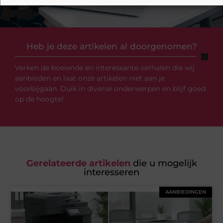
Heb je deze artikelen al doorgenomen?
Verken de boeiende en interessante verhalen die wij
aanbieden en laat onze artikelen niet aan je
voorbijgaan. Duik in diverse onderwerpen en blijf goed
op de hoogte!
Gerelateerde artikelen
die u mogelijk
interesseren
AANBIEDINGEN