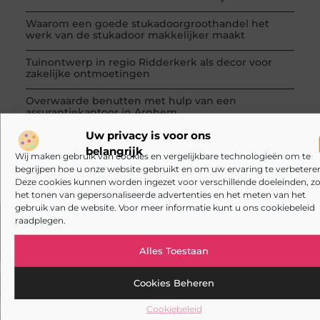
Waarom een goede stukadoorgroothandel het
werk van de stukadoor makkelijker maakt
Tuinontwerp in regio Ridderkerk als decor voor
zakelijke ontmoetingen
Overwaarde benutten met hulp van een
assurantiekantoor in Arnhem
Uw privacy is voor ons
Een slotenmaker in Rosmalen voor uw Airbnb-
belangrijk
verhuur
Wij maken gebruik van cookies en vergelijkbare technologieën om te
begrijpen hoe u onze website gebruikt en om uw ervaring te verbeteren
Deze cookies kunnen worden ingezet voor verschillende doeleinden, zo
het tonen van gepersonaliseerde advertenties en het meten van het
gebruik van de website. Voor meer informatie kunt u ons cookiebeleid
raadplegen.
VORIGE
VOLGENDE
Alles Toestaan
Duurzaam advies in Friesland: de eerste stap naar een groene toekomst
Jouw zoektocht naar de perfecte laserkliniek: waar let je op?
Cookies Beheren
Cookiebeleid