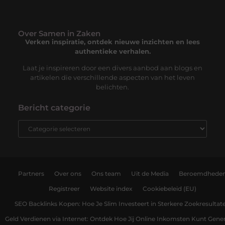
Over Samen in Zaken
Verken inspiratie, ontdek nieuwe inzichten en lees
authentieke verhalen.
Laat je inspireren door een divers aanbod aan blogs en
artikelen die verschillende aspecten van het leven
belichten.
Bericht categorie
Partners
Over ons
Ons team
Uit de Media
Beroemdhede
Registreer
Website index
Cookiebeleid (EU)
SEO Backlinks Kopen: Hoe Je Slim Investeert in Sterkere Zoekresultat
Geld Verdienen via Internet: Ontdek Hoe Jij Online Inkomsten Kunt Gene