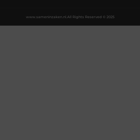
www.sameninzaken.nl.
All Rights Reserved © 2025