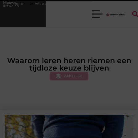
Nieuwe
om een goede stukadoorgroothandel het werk van de stukadoor makkelij
artikelen
Waarom leren heren riemen een
tijdloze keuze blijven
ZAKELIJK