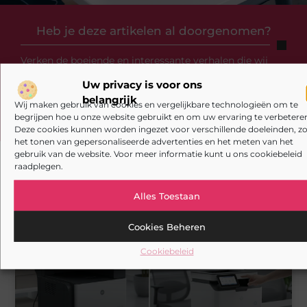
Heb je deze artikelen al doorgenomen?
Verken de boeiende en interessante verhalen die wij
aanbieden en laat onze artikelen niet aan je
Uw privacy is voor ons
voorbijgaan. Duik in diverse onderwerpen en blijf goed
belangrijk
op de hoogte!
Wij maken gebruik van cookies en vergelijkbare technologieën om te
begrijpen hoe u onze website gebruikt en om uw ervaring te verbeteren
Deze cookies kunnen worden ingezet voor verschillende doeleinden, zo
het tonen van gepersonaliseerde advertenties en het meten van het
gebruik van de website. Voor meer informatie kunt u ons cookiebeleid
raadplegen.
Gerelateerde artikelen
die u mogelijk
Alles Toestaan
interesseren
Cookies Beheren
AANBIEDINGEN
Cookiebeleid