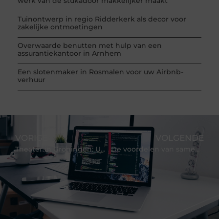
werk van de stukadoor makkelijker maakt
Tuinontwerp in regio Ridderkerk als decor voor
zakelijke ontmoetingen
Overwaarde benutten met hulp van een
assurantiekantoor in Arnhem
Een slotenmaker in Rosmalen voor uw Airbnb-
verhuur
VORIGE
VOLGENDE
Theater in Groningen: Uw Complete Gids voor een Onvergetelijke Avond
De voordelen van samenwerken met een Google Cloud partner