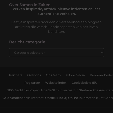
Over Samen in Zaken
Verken inspiratie, ontdek nieuwe inzichten en lees
authentieke verhalen.
Laat je inspireren door een divers aanbod aan blogs en
artikelen die verschillende aspecten van het leven
belichten.
Bericht categorie
Partners
Over ons
Ons team
Uit de Media
Beroemdhede
Registreer
Website index
Cookiebeleid (EU)
SEO Backlinks Kopen: Hoe Je Slim Investeert in Sterkere Zoekresultat
Geld Verdienen via Internet: Ontdek Hoe Jij Online Inkomsten Kunt Gene