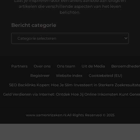
Laat je inspireren door een divers aanbod aan blogs en
artikelen die verschillende aspecten van het leven
belichten.
Bericht categorie
Partners
Over ons
Ons team
Uit de Media
Beroemdhede
Registreer
Website index
Cookiebeleid (EU)
SEO Backlinks Kopen: Hoe Je Slim Investeert in Sterkere Zoekresultat
Geld Verdienen via Internet: Ontdek Hoe Jij Online Inkomsten Kunt Gene
www.sameninzaken.nl.
All Rights Reserved © 2025