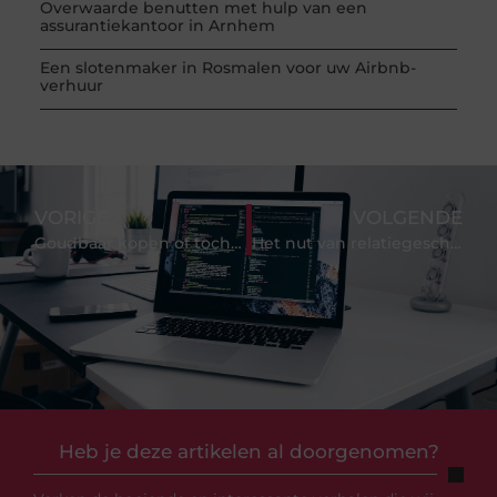
Overwaarde benutten met hulp van een
assurantiekantoor in Arnhem
Een slotenmaker in Rosmalen voor uw Airbnb-
verhuur
VORIGE
VOLGENDE
Goudbaar kopen of toch kiezen voor een gouden munt?
Het nut van relatiegeschenken
Heb je deze artikelen al doorgenomen?