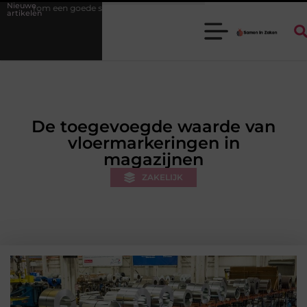
Nieuwe
kadoorgroothandel het werk van de stukadoor makkelijker maakt
T
artikelen
De toegevoegde waarde van
vloermarkeringen in
magazijnen
ZAKELIJK