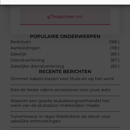
bloggen.
Registreer nu!
POPULAIRE ONDERWERPEN
Bedrijven
(168 )
Aanbiedingen
(118 )
Zakelijk
(85 )
Dienstverlening
(67 )
Zakelijke dienstverlening
(59 )
RECENTE BERICHTEN
Slimmer kabels kiezen voor thuis en op het werk
Kies de beste cabrio-accessoires voor jouw auto
Waarom een goede stukadoorgroothandel het
werk van de stukadoor makkelijker maakt
Tuinontwerp in regio Ridderkerk als decor voor
zakelijke ontmoetingen