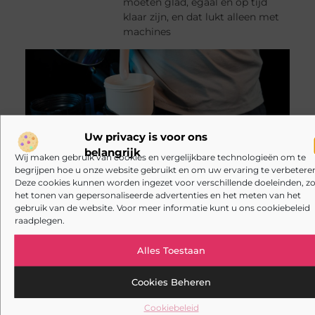
moeten glad, egaal en op tijd
klaar zijn, en dat lukt alleen met
machines
Uw privacy is voor ons
belangrijk
Wij maken gebruik van cookies en vergelijkbare technologieën om te
begrijpen hoe u onze website gebruikt en om uw ervaring te verbeteren
Deze cookies kunnen worden ingezet voor verschillende doeleinden, zo
het tonen van gepersonaliseerde advertenties en het meten van het
gebruik van de website. Voor meer informatie kunt u ons cookiebeleid
raadplegen.
Registreer nu
en word deel van ons
blogplatform!
Alles Toestaan
Wil jij jouw verhalen delen of inspirerende
blogs ontdekken? Sluit je aan bij ons
Cookies Beheren
platform en bereik een breed publiek.
Registreer vandaag nog en begin met
Cookiebeleid