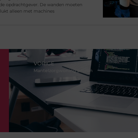
 de opdrachtgever. De wanden moeten
at lukt alleen met machines
VORIGE
Mantelzorgwoning prijzen