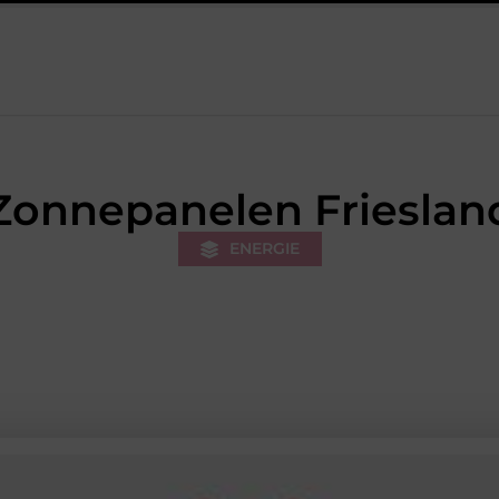
erk van de stukadoor makkelijker maakt
Tuinontwerp in regio 
Zonnepanelen Frieslan
ENERGIE