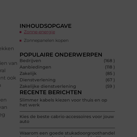
INHOUDSOPGAVE
Zonne-energie
Zonnepanelen kopen
wekken
POPULAIRE ONDERWERPEN
Bedrijven
(168 )
ien van
Aanbiedingen
(118 )
ral
Zakelijk
(85 )
ant ook
Dienstverlening
(67 )
n
Zakelijke dienstverlening
(59 )
RECENTE BERICHTEN
Een
Slimmer kabels kiezen voor thuis en op
het werk
 van
weg
Kies de beste cabrio-accessoires voor jouw
auto
Waarom een goede stukadoorgroothandel