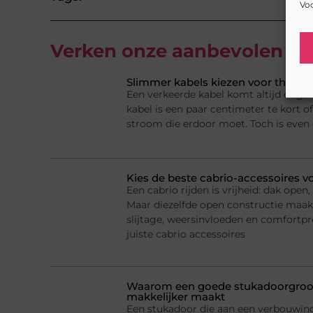
Voo
Verken onze aanbevolen
art
Slimmer kabels kiezen voor thuis e
Een verkeerde kabel komt altijd ongel
kabel is een paar centimeter te kort of
stroom die erdoor moet. Toch is even
Kies de beste cabrio-accessoires v
Een cabrio rijden is vrijheid: dak ope
Maar diezelfde open constructie maak
slijtage, weersinvloeden en comfortp
juiste cabrio accessoires
Waarom een goede stukadoorgroot
makkelijker maakt
Een stukadoor die aan een verbouwing 