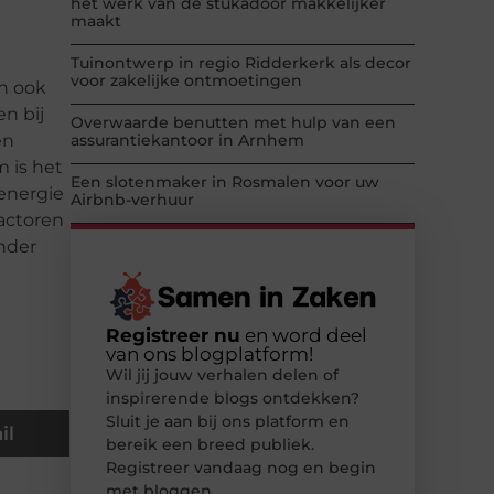
het werk van de stukadoor makkelijker
maakt
Tuinontwerp in regio Ridderkerk als decor
voor zakelijke ontmoetingen
en ook
en bij
Overwaarde benutten met hulp van een
en
assurantiekantoor in Arnhem
 is het
Een slotenmaker in Rosmalen voor uw
 energie
Airbnb-verhuur
factoren
ander
Registreer nu
en word deel
van ons blogplatform!
Wil jij jouw verhalen delen of
inspirerende blogs ontdekken?
Sluit je aan bij ons platform en
il
bereik een breed publiek.
Registreer vandaag nog en begin
met bloggen.