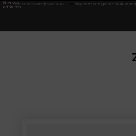
Nieuwe
 voor jouw auto
Waarom een goede stukadoorgroothandel het w
artikelen