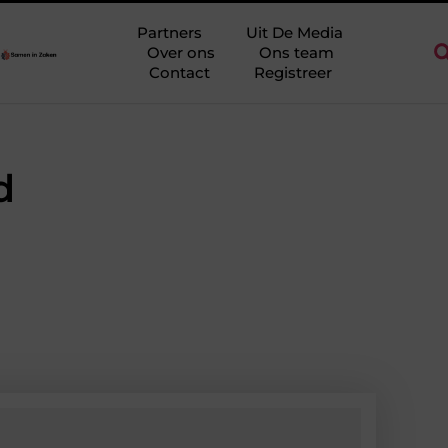
Ridderkerk als decor voor zakelijke ontmoetingen
Overwaarde b
Partners
Uit De Media
Over ons
Ons team
Contact
Registreer
d