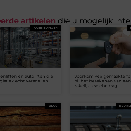
erde artikelen
die u mogelijk int
AANBIEDINGEN
nliften en autoliften die
Voorkom veelgemaakte fo
gistiek echt versnellen
bij het berekenen van een
zakelijk leasebedrag
BLOG
BEDRIJ