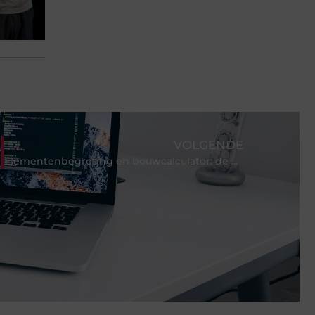
VOLGENDE
Elementenbegroting en bouwcalculator: de moeite waard?