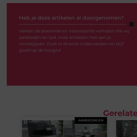
Heb je deze artikelen al doorgenomen?
Verken de boeiende en interessante verhalen die wij
aanbieden en laat onze artikelen niet aan je
voorbijgaan. Duik in diverse onderwerpen en blijf
goed op de hoogte!
Gerelate
AANBIEDINGEN