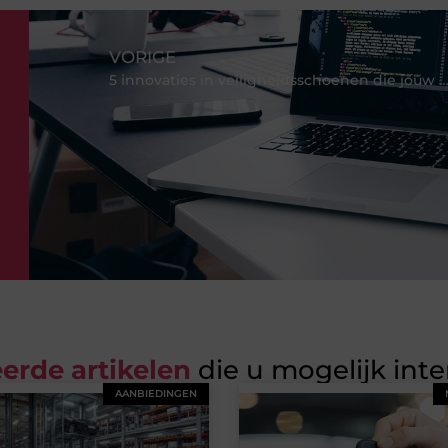
VORIGE
5 innovaties in veiligheidsschoenen die jouw werkdag lichter 
erde artikelen
die u mogelijk int
AANBIEDINGEN