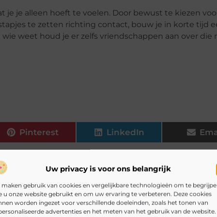
 je je alleen hoeft te voelen. Door bewust te kiezen voo
tapjes te zetten richting contact, bouw je in korte tijd 
En wie weet houd je er zelfs vriendschappen aan over die
Pinterest
LinkedIn
Ema
Uw privacy is voor ons belangrijk
e jouw werkdag lichter maken
Een lange dienst op de bouwpl
 maken gebruik van cookies en vergelijkbare technologieën om te begrijp
kt als jij. Moderne veiligheidsschoenen zijn allang niet...
 u onze website gebruikt en om uw ervaring te verbeteren. Deze cookies
verhuizen in of naar Amsterdam? Dat is vaak een drukke periode in je 
nen worden ingezet voor verschillende doeleinden, zoals het tonen van
ersonaliseerde advertenties en het meten van het gebruik van de website.