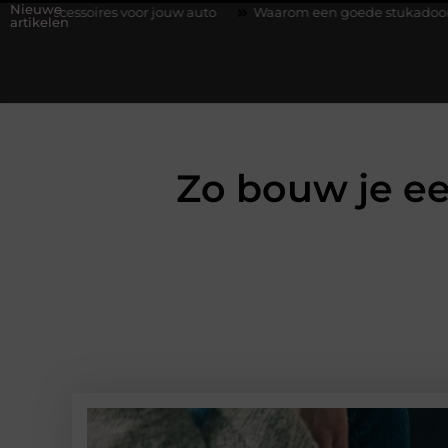
Nieuwe
voor jouw auto
Waarom een goede stukadoorgroothandel het wer
artikelen
Zo bouw je een