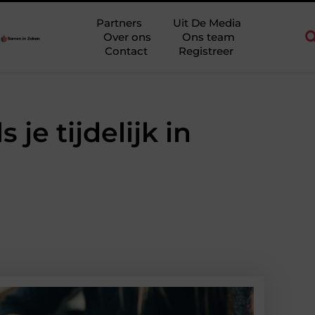
idderkerk als decor voor zakelijke ontmoetingen
Overwaarde be
Partners
Uit De Media
Over ons
Ons team
Contact
Registreer
je tijdelijk in