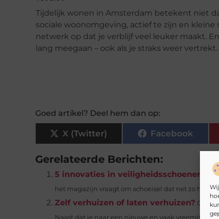
Tijdelijk wonen in Amsterdam betekent niet dat
sociale woonomgeving, actief te zijn en kleine s
netwerk op dat je verblijf veel leuker maakt. 
lang meegaan – ook als je straks weer vertrekt.
Goed artikel? Deel hem dan op:
X (Twitter)
Facebook
Gerelateerde Berichten:
5 innovaties in veiligheidsschoenen di
Wij
het magazijn vraagt om schoeisel dat net zo hard wer
hoe
Zelf verhuizen of laten verhuizen?
Ga je 
kun
gep
Naast dat je naar een nieuwe en vaak vreemde...