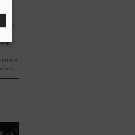
eerd in
onachtig
rding
 kantoor.
n een...