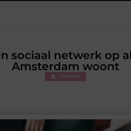
k van de stukadoor makkelijker maakt
Tuinontwerp in regio R
 sociaal netwerk op als 
Amsterdam woont
TOERISME