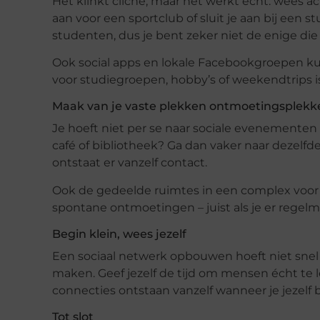
Het klinkt cliché, maar het werkt echt: wees ac
aan voor een sportclub of sluit je aan bij een 
studenten, dus je bent zeker niet de enige die 
Ook social apps en lokale Facebookgroepen ku
voor studiegroepen, hobby’s of weekendtrips is
Maak van je vaste plekken ontmoetingsplekk
Je hoeft niet per se naar sociale evenementen
café of bibliotheek? Ga dan vaker naar dezelfd
ontstaat er vanzelf contact.
Ook de gedeelde ruimtes in een complex voo
spontane ontmoetingen – juist als je er regelm
Begin klein, wees jezelf
Een sociaal netwerk opbouwen hoeft niet snel 
maken. Geef jezelf de tijd om mensen écht te l
connecties ontstaan vanzelf wanneer je jezelf 
Tot slot