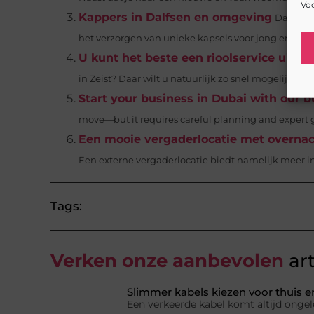
Voo
Kappers in Dalfsen en omgeving
Dalfsen 
het verzorgen van unieke kapsels voor jong en oud. O
U kunt het beste een rioolservice uit ze
in Zeist? Daar wilt u natuurlijk zo snel mogelijk vana
Start your business in Dubai with our b
move—but it requires careful planning and expert g
Een mooie vergaderlocatie met overnach
Een externe vergaderlocatie biedt namelijk meer ins
Tags:
Verken onze aanbevolen
art
Slimmer kabels kiezen voor thuis e
Een verkeerde kabel komt altijd ongel