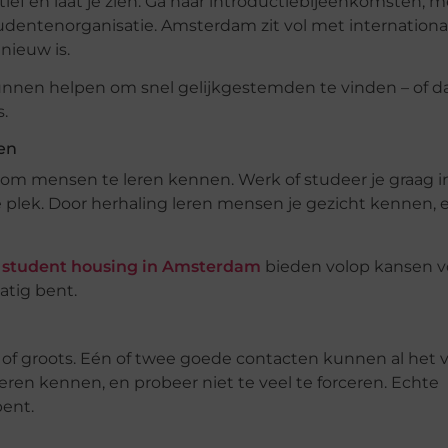
tief en laat je zien. Ga naar introductiebijeenkomsten, m
studentenorganisatie. Amsterdam zit vol met internationa
nieuw is.
nnen helpen om snel gelijkgestemden te vinden – of d
.
en
 om mensen te leren kennen. Werk of studeer je graag i
e plek. Door herhaling leren mensen je gezicht kennen, 
r
student housing in Amsterdam
bieden volop kansen v
atig bent.
of groots. Eén of twee goede contacten kunnen al het v
eren kennen, en probeer niet te veel te forceren. Echte
bent.