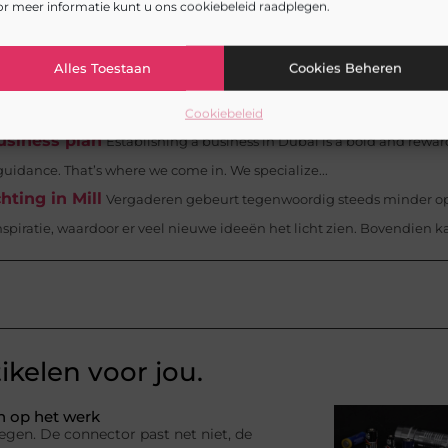
r meer informatie kunt u ons cookiebeleid raadplegen.
heeft een heleboel vakkundige kappers die zich hebben gespecialis
f je nu op zoek...
Alles Toestaan
Cookies Beheren
ist inschakelen
Heeft u last van een rioolprobleem en bent u wo
f. U kunt het beste een...
Cookiebeleid
usiness plan
Establishing a business in Dubai is a bold and rewa
uidance. That’s where we come in. We specialize...
ting in Mill
Vergaderen gebeurt tegenwoordig steeds minder op
piratie, waardoor er veel nieuwe ideeën het licht zien. Bovendien ka
ikelen voor jou.
n op het werk
egen. De connector past net niet, de