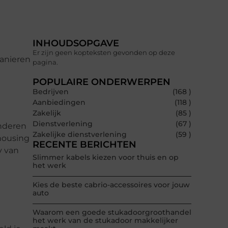
INHOUDSOPGAVE
e
Er zijn geen kopteksten gevonden op deze
manieren
pagina.
POPULAIRE ONDERWERPEN
Bedrijven
(168 )
Aanbiedingen
(118 )
Zakelijk
(85 )
Dienstverlening
(67 )
anderen
Zakelijke dienstverlening
(59 )
housing
RECENTE BERICHTEN
y van
Slimmer kabels kiezen voor thuis en op
het werk
Kies de beste cabrio-accessoires voor jouw
auto
Waarom een goede stukadoorgroothandel
het werk van de stukadoor makkelijker