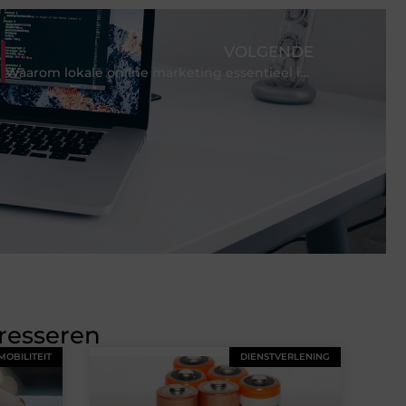
VOLGENDE
maken
Waarom lokale online marketing essentieel is voor kleine bedrijven
eresseren
MOBILITEIT
DIENSTVERLENING