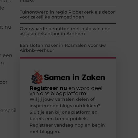
eld je
maakt
le
Tuinontwerp in regio Ridderkerk als decor
voor zakelijke ontmoetingen
at nu
Overwaarde benutten met hulp van een
assurantiekantoor in Arnhem
Een slotenmaker in Rosmalen voor uw
Airbnb-verhuur
n een
en
oor
Registreer nu
en word deel
van ons blogplatform!
Wil jij jouw verhalen delen of
inspirerende blogs ontdekken?
erschil
Sluit je aan bij ons platform en
bereik een breed publiek.
Registreer vandaag nog en begin
met bloggen.