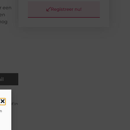
r een
Registreer nu!
een
 nog
il
aats of in
en
leven.