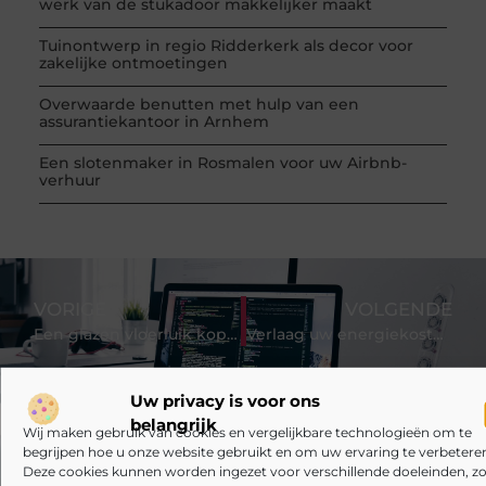
werk van de stukadoor makkelijker maakt
Tuinontwerp in regio Ridderkerk als decor voor
zakelijke ontmoetingen
Overwaarde benutten met hulp van een
assurantiekantoor in Arnhem
Een slotenmaker in Rosmalen voor uw Airbnb-
verhuur
VORIGE
VOLGENDE
Een glazen vloerluik kopen: wat is er allemaal mogelijk?
Verlaag uw energiekosten
Uw privacy is voor ons
belangrijk
Wij maken gebruik van cookies en vergelijkbare technologieën om te
begrijpen hoe u onze website gebruikt en om uw ervaring te verbeteren
Deze cookies kunnen worden ingezet voor verschillende doeleinden, zo