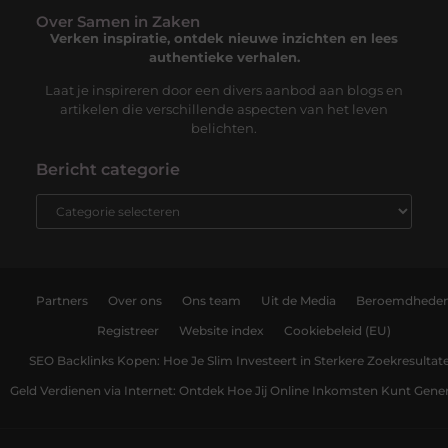
Over Samen in Zaken
Verken inspiratie, ontdek nieuwe inzichten en lees
authentieke verhalen.
Laat je inspireren door een divers aanbod aan blogs en
artikelen die verschillende aspecten van het leven
belichten.
Bericht categorie
Partners
Over ons
Ons team
Uit de Media
Beroemdhede
Registreer
Website index
Cookiebeleid (EU)
SEO Backlinks Kopen: Hoe Je Slim Investeert in Sterkere Zoekresultat
Geld Verdienen via Internet: Ontdek Hoe Jij Online Inkomsten Kunt Gene