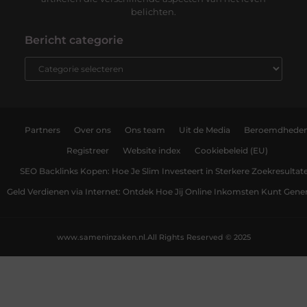
belichten.
Bericht categorie
Partners
Over ons
Ons team
Uit de Media
Beroemdhede
Registreer
Website index
Cookiebeleid (EU)
SEO Backlinks Kopen: Hoe Je Slim Investeert in Sterkere Zoekresultat
Geld Verdienen via Internet: Ontdek Hoe Jij Online Inkomsten Kunt Gene
www.sameninzaken.nl.
All Rights Reserved © 2025