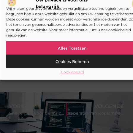
belangrijk
Kies de beste cabrio-accessoires voor jouw auto
Wij maken gebruik van cookies en vergelijkbare technologieën om te
begrijpen hoe u onze website gebruikt en om uw ervaring te verbeteren
Waarom een goede stukadoorgroothandel het
Deze cookies kunnen worden ingezet voor verschillende doeleinden, zo
werk van de stukadoor makkelijker maakt
het tonen van gepersonaliseerde advertenties en het meten van het
gebruik van de website. Voor meer informatie kunt u ons cookiebeleid
Tuinontwerp in regio Ridderkerk als decor voor
raadplegen.
zakelijke ontmoetingen
Alles Toestaan
Overwaarde benutten met hulp van een
assurantiekantoor in Arnhem
Cookies Beheren
Een slotenmaker in Rosmalen voor uw Airbnb-
verhuur
Cookiebeleid
VORIGE
VOLGENDE
Snelle gids voor de inrichting van jouw kantoor
Reparatie Van Koplampen Voor Maximale Zichtbaarheid en Veiligheid