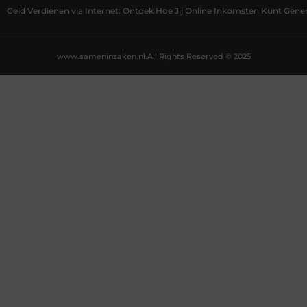
Geld Verdienen via Internet: Ontdek Hoe Jij Online Inkomsten Kunt Gene
www.sameninzaken.nl.
All Rights Reserved © 2025