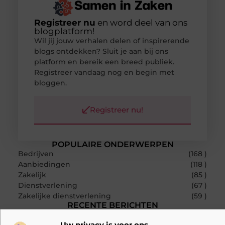
Registreer nu
en word deel van ons
blogplatform!
Wil jij jouw verhalen delen of inspirerende
blogs ontdekken? Sluit je aan bij ons
platform en bereik een breed publiek.
Registreer vandaag nog en begin met
bloggen.
Registreer nu!
POPULAIRE ONDERWERPEN
Bedrijven
(168 )
Aanbiedingen
(118 )
Zakelijk
(85 )
Dienstverlening
(67 )
Zakelijke dienstverlening
(59 )
RECENTE BERICHTEN
Slimmer kabels kiezen voor thuis en op het werk
Uw privacy is voor ons