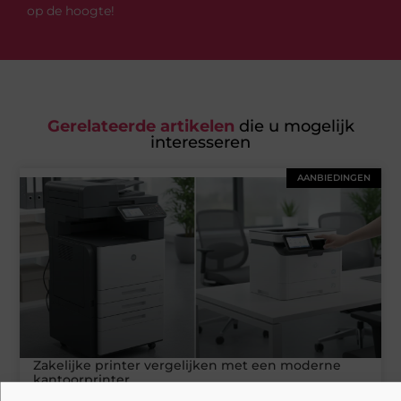
op de hoogte!
Gerelateerde artikelen
die u mogelijk
interesseren
AANBIEDINGEN
Zakelijke printer vergelijken met een moderne
kantoorprinter