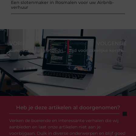
Een slotenmaker in Rosmalen voor uw Airbnb-
verhuur
VORIGE
VOLGENDE
Kunststof spuitgietbedrijven, wat kunnen ze betekenen voor jou?
Tijd voor zakelijke kerstkaarten
Heb je deze artikelen al doorgenomen?
Verken de boeiende en interessante verhalen die wij
aanbieden en laat onze artikelen niet aan je
voorbijgaan. Duik in diverse onderwerpen en blijf goed