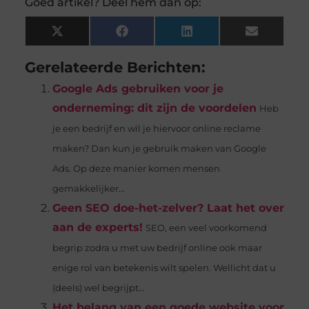
Goed artikel? Deel hem dan op:
X
Facebook
LinkedIn
Email
(Twitter)
Gerelateerde Berichten:
Google Ads gebruiken voor je
onderneming: dit zijn de voordelen
Heb
je een bedrijf en wil je hiervoor online reclame
maken? Dan kun je gebruik maken van Google
Ads. Op deze manier komen mensen
gemakkelijker...
Geen SEO doe-het-zelver? Laat het over
aan de experts!
SEO, een veel voorkomend
begrip zodra u met uw bedrijf online ook maar
enige rol van betekenis wilt spelen. Wellicht dat u
(deels) wel begrijpt...
Het belang van een goede website voor