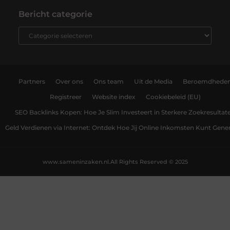
Bericht categorie
Partners
Over ons
Ons team
Uit de Media
Beroemdhede
Registreer
Website index
Cookiebeleid (EU)
SEO Backlinks Kopen: Hoe Je Slim Investeert in Sterkere Zoekresultat
Geld Verdienen via Internet: Ontdek Hoe Jij Online Inkomsten Kunt Gene
www.sameninzaken.nl.
All Rights Reserved © 2025