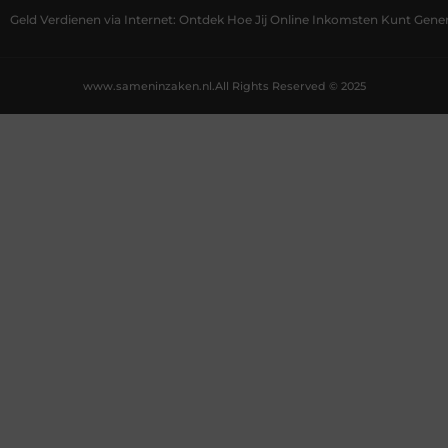
Geld Verdienen via Internet: Ontdek Hoe Jij Online Inkomsten Kunt Gene
www.sameninzaken.nl.
All Rights Reserved © 2025