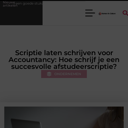
Nieuwe
oorgroothandel het werk van de stukadoor makkelijker maakt
Tuin
artikelen
Scriptie laten schrijven voor
Accountancy: Hoe schrijf je een
succesvolle afstudeerscriptie?
ONDERNEMEN