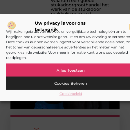
Waarom een goede
stukadoorgroothandel het
werk van de stukadoor
makkelijker maakt
Een stukadoor die aan een
Uw privacy is voor ons
verbouwing begint, staat vaak
belangrijk
voor een strakke planning en
Wij maken gebruik van cookies en vergelijkbare technologieën om te
hoge verwachtingen van de
begrijpen hoe u onze website gebruikt en om uw ervaring te verbeteren
Deze cookies kunnen worden ingezet voor verschillende doeleinden, zo
opdrachtgever. De wanden
het tonen van gepersonaliseerde advertenties en het meten van het
moeten glad, egaal en op tijd
gebruik van de website. Voor meer informatie kunt u ons cookiebeleid
klaar zijn, en dat lukt alleen met
raadplegen.
machines
Alles Toestaan
Cookies Beheren
Cookiebeleid