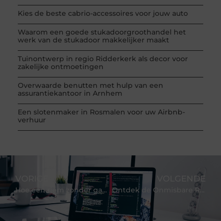
Kies de beste cabrio-accessoires voor jouw auto
Waarom een goede stukadoorgroothandel het
werk van de stukadoor makkelijker maakt
Tuinontwerp in regio Ridderkerk als decor voor
zakelijke ontmoetingen
Overwaarde benutten met hulp van een
assurantiekantoor in Arnhem
Een slotenmaker in Rosmalen voor uw Airbnb-
verhuur
VORIGE
VOLGENDE
Hoe een riem zonder gaatjes je dagelijkse routine kan vereenvoudigen
Ontdek de Onmisbare Rol van Notaris Tilburg in Uw Juridische Zaken