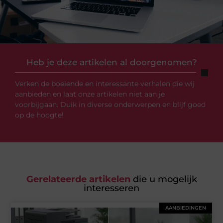
Heb je deze artikelen al doorgenomen?
Verken de boeiende en interessante verhalen die wij
aanbieden en laat onze artikelen niet aan je
voorbijgaan. Duik in diverse onderwerpen en blijf goed
op de hoogte!
Gerelateerde artikelen
die u mogelijk
interesseren
AANBIEDINGEN