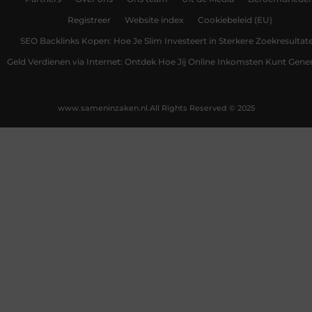
Registreer
Website index
Cookiebeleid (EU)
SEO Backlinks Kopen: Hoe Je Slim Investeert in Sterkere Zoekresultat
Geld Verdienen via Internet: Ontdek Hoe Jij Online Inkomsten Kunt Gene
www.sameninzaken.nl.
All Rights Reserved © 2025