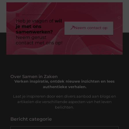
Heb je vragen of
wil
je met ons
Neem contact op
samenwerken?
Neem gerust
contact met ons op!
Over Samen in Zaken
Verken inspiratie, ontdek nieuwe inzichten en lees
authentieke verhalen.
Laat je inspireren door een divers aanbod aan blogs en
artikelen die verschillende aspecten van het leven
belichten.
Bericht categorie