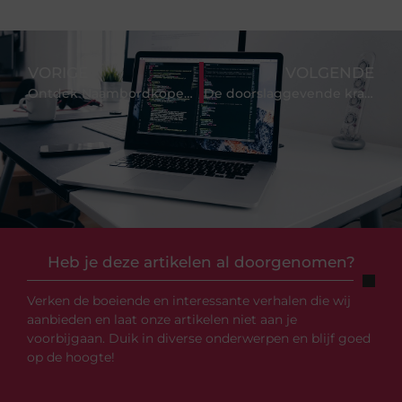
VORIGE
VOLGENDE
Ontdek Naambordkopen: Uw specialist in naamborden
De doorslaggevende kracht van een industriële hogedrukreiniger
Heb je deze artikelen al doorgenomen?
Verken de boeiende en interessante verhalen die wij
aanbieden en laat onze artikelen niet aan je
voorbijgaan. Duik in diverse onderwerpen en blijf goed
op de hoogte!