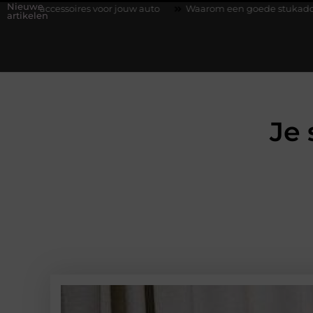
Nieuwe
 voor jouw auto
Waarom een goede stukadoorgroothandel het w
artikelen
Je 