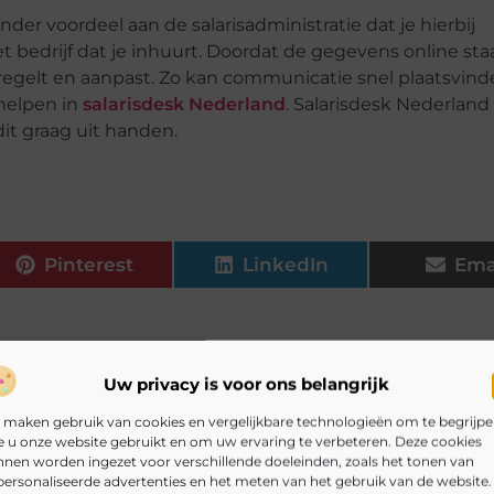
nder voordeel aan de salarisadministratie dat je hierbij
bedrijf dat je inhuurt. Doordat de gegevens online st
 je regelt en aanpast. Zo kan communicatie snel plaatsvin
 helpen in
salarisdesk Nederland
. Salarisdesk Nederland 
dit graag uit handen.
Pinterest
LinkedIn
Ema
istratie
Elke werknemer in dienst bij een werkgever ontvangt loon
Uw privacy is voor ons belangrijk
oon wordt belasting en premie betaald, waarna het...
 maken gebruik van cookies en vergelijkbare technologieën om te begrijp
e eerste medewerker in dienst neemt, dan ben je vaak verplicht om 
 u onze website gebruikt en om uw ervaring te verbeteren. Deze cookies
s...
nen worden ingezet voor verschillende doeleinden, zoals het tonen van
ersonaliseerde advertenties en het meten van het gebruik van de website.
ine onderneming?
Dit artikel gaat over het belang van netwerken,