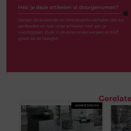
Heb je deze artikelen al doorgenomen?
Verken de boeiende en interessante verhalen die wij
aanbieden en laat onze artikelen niet aan je
voorbijgaan. Duik in diverse onderwerpen en blijf
goed op de hoogte!
Gerelate
AANBIEDINGEN