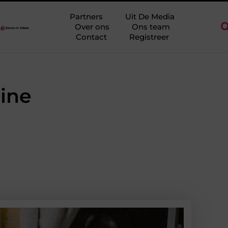
Ridderkerk als decor voor zakelijke ontmoetingen
Overwaarde b
Partners
Uit De Media
Over ons
Ons team
Contact
Registreer
line