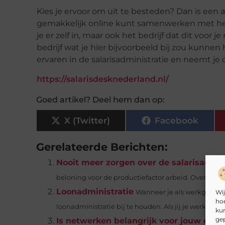
Kies je ervoor om uit te besteden? Dan is een a
gemakkelijk online kunt samenwerken met het 
je er zelf in, maar ook het bedrijf dat dit voor
bedrijf wat je hier bijvoorbeeld bij zou kunnen
ervaren in de salarisadministratie en neemt je 
https://salarisdesknederland.nl/
Goed artikel? Deel hem dan op:
X (Twitter)
Facebook
Gerelateerde Berichten:
Nooit meer zorgen over de salarisadmin
beloning voor de productiefactor arbeid. Over dit l
Loonadministratie
Wij
Wanneer je als werkgever j
hoe
loonadministratie bij te houden. Als jij je werknemer
kun
gep
Is netwerken belangrijk voor jouw onl