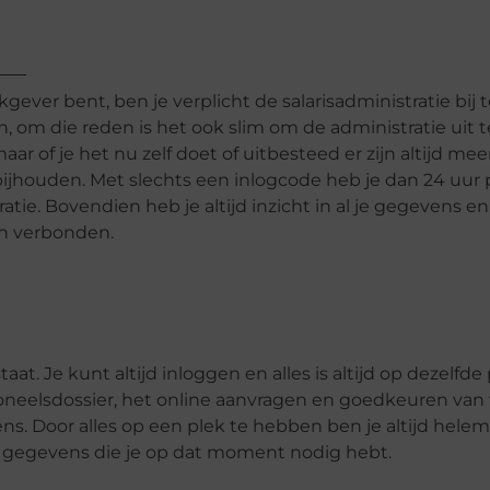
ver bent, ben je verplicht de salarisadministratie bij t
n, om die reden is het ook slim om de administratie uit t
ar of je het nu zelf doet of uitbesteed er zijn altijd mee
bijhouden. Met slechts een inlogcode heb je dan 24 uur 
atie. Bovendien heb je altijd inzicht in al je gegevens en
an verbonden.
aat. Je kunt altijd inloggen en alles is altijd op dezelfde
soneelsdossier, het online aanvragen en goedkeuren van v
. Door alles op een plek te hebben ben je altijd helema
de gegevens die je op dat moment nodig hebt.