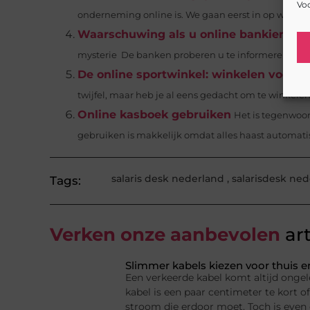
Voo
onderneming online is. We gaan eerst in op wat onl
Waarschuwing als u online bankiert moe
mysterie De banken proberen u te informeren dat het v
De online sportwinkel: winkelen voor he
twijfel, maar heb je al eens gedacht om te winkelen 
Online kasboek gebruiken
Het is tegenwoor
gebruiken is makkelijk omdat alles haast automatisc
salaris desk nederland
,
salarisdesk ne
Tags:
Verken onze aanbevolen
art
Slimmer kabels kiezen voor thuis e
Een verkeerde kabel komt altijd ongel
kabel is een paar centimeter te kort of
stroom die erdoor moet. Toch is even