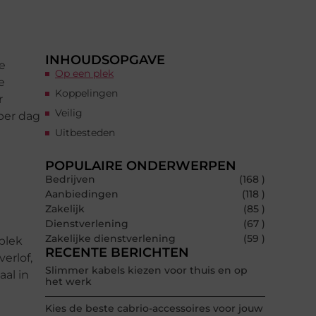
INHOUDSOPGAVE
e
Op een plek
e
Koppelingen
r
Veilig
per dag
Uitbesteden
POPULAIRE ONDERWERPEN
Bedrijven
(168 )
Aanbiedingen
(118 )
Zakelijk
(85 )
Dienstverlening
(67 )
Zakelijke dienstverlening
(59 )
 plek
RECENTE BERICHTEN
erlof,
Slimmer kabels kiezen voor thuis en op
al in
het werk
Kies de beste cabrio-accessoires voor jouw