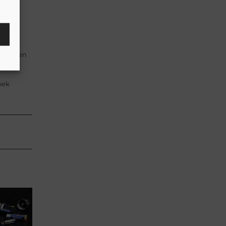
r een
ker geen
oek