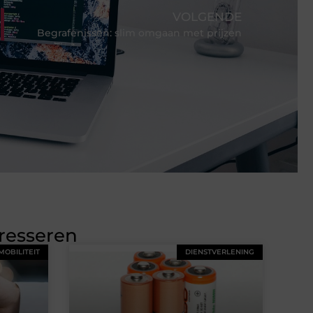
VOLGENDE
Begrafenissen: slim omgaan met prijzen
eresseren
MOBILITEIT
DIENSTVERLENING