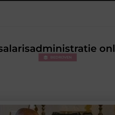
erk van de stukadoor makkelijker maakt
Tuinontwerp in regio 
salarisadministratie on
BEDRIJVEN