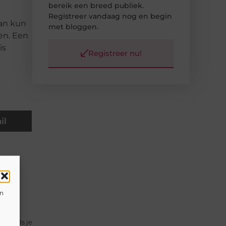
bereik een breed publiek.
Registreer vandaag nog en begin
aan kun
met bloggen.
den. Een
is
Registreer nu!
il
 als
en
een
 ook als je