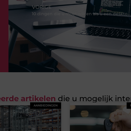
VORIGE
10 dingen die u moet weten als u een desktop-pc koopt
erde artikelen
die u mogelijk int
AANBIEDINGEN