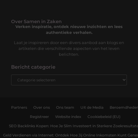
Over Samen in Zaken
Verken inspiratie, ontdek nieuwe inzichten en lees
authentieke verhalen.
Laat je inspireren door een divers aanbod aan blogs en
artikelen die verschillende aspecten van het leven
belichten.
Bericht categorie
Partners
Over ons
Ons team
Uit de Media
Beroemdhede
Registreer
Website index
Cookiebeleid (EU)
SEO Backlinks Kopen: Hoe Je Slim Investeert in Sterkere Zoekresultat
Geld Verdienen via Internet: Ontdek Hoe Jij Online Inkomsten Kunt Gene