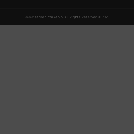
www.sameninzaken.nl.
All Rights Reserved © 2025