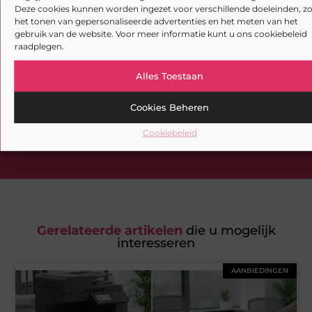
Deze cookies kunnen worden ingezet voor verschillende doeleinden, zo
het tonen van gepersonaliseerde advertenties en het meten van het
gebruik van de website. Voor meer informatie kunt u ons cookiebeleid
raadplegen.
Heb je deze artikelen al doorgenomen?
Alles Toestaan
Verken de boeiende en interessante verhalen die wij
Cookies Beheren
aanbieden en laat onze artikelen niet aan je
voorbijgaan. Duik in diverse onderwerpen en blijf goed
Cookiebeleid
op de hoogte!
Gerelateerde artikelen
die u mogelijk
interesseren
AANBIEDINGEN