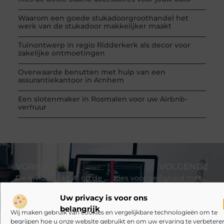
Waarom een goede stukadoorgroothandel het
werk van de stukadoor makkelijker maakt
Tuinontwerp in regio Ridderkerk als decor voor
zakelijke ontmoetingen
Overwaarde benutten met hulp van een
assurantiekantoor in Arnhem
Een slotenmaker in Rosmalen voor uw Airbnb-
verhuur
VORIGE
VOLGENDE
De Invloed van AI op de Arbeidsmarkt: Een Blik op de Toekomst
Kies voor veiligheid met de S3 werkschoenen
Uw privacy is voor ons
belangrijk
Wij maken gebruik van cookies en vergelijkbare technologieën om te
begrijpen hoe u onze website gebruikt en om uw ervaring te verbeteren