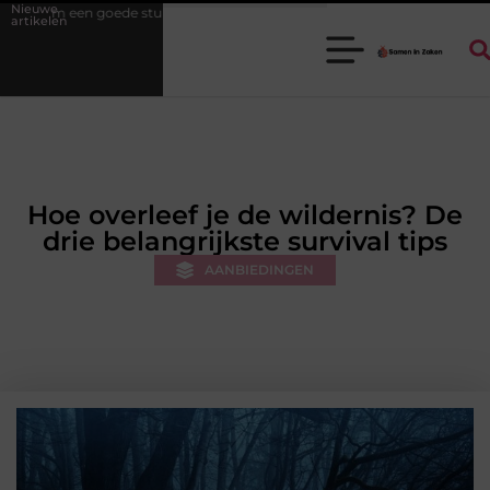
Nieuwe
ukadoorgroothandel het werk van de stukadoor makkelijker maakt
artikelen
Hoe overleef je de wildernis? De
drie belangrijkste survival tips
AANBIEDINGEN