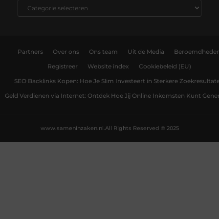
Partners
Over ons
Ons team
Uit de Media
Beroemdhede
Registreer
Website index
Cookiebeleid (EU)
SEO Backlinks Kopen: Hoe Je Slim Investeert in Sterkere Zoekresultat
Geld Verdienen via Internet: Ontdek Hoe Jij Online Inkomsten Kunt Gene
www.sameninzaken.nl.
All Rights Reserved © 2025