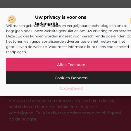
Uw privacy is voor ons
belangrijk
VORIGE
VOLGENDE
Wij maken gebruik van cookies en vergelijkbare technologieën om te
begrijpen hoe u onze website gebruikt en om uw ervaring te verbeteren
Eindhoven in het Donker – Hoe We Door Stroomstoringen Worden Getroffen en Wat We Eraan Kunnen Doen
De toekomst van civiele techniek: innovaties die de wereld veranderen
Deze cookies kunnen worden ingezet voor verschillende doeleinden, zo
het tonen van gepersonaliseerde advertenties en het meten van het
gebruik van de website. Voor meer informatie kunt u ons cookiebeleid
raadplegen.
Alles Toestaan
Cookies Beheren
Heb je deze artikelen al doorgenomen?
Cookiebeleid
Verken de boeiende en interessante verhalen die wij
aanbieden en laat onze artikelen niet aan je
voorbijgaan. Duik in diverse onderwerpen en blijf goed
op de hoogte!