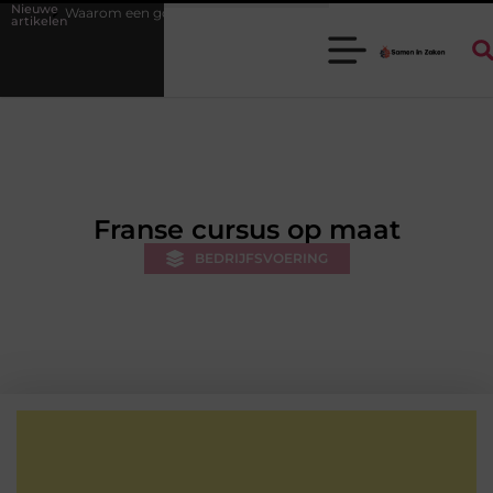
Nieuwe
goede stukadoorgroothandel het werk van de stukadoor makkelijker ma
artikelen
Franse cursus op maat
BEDRIJFSVOERING