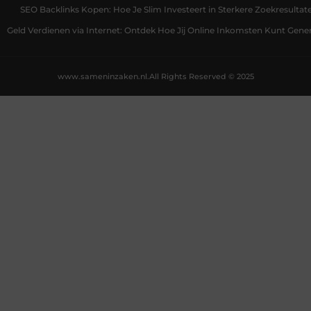
SEO Backlinks Kopen: Hoe Je Slim Investeert in Sterkere Zoekresultat
Geld Verdienen via Internet: Ontdek Hoe Jij Online Inkomsten Kunt Gene
www.sameninzaken.nl.
All Rights Reserved © 2025