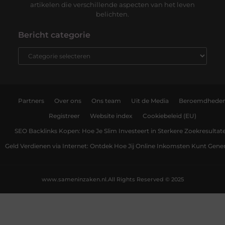
artikelen die verschillende aspecten van het leven
belichten.
Bericht categorie
Partners
Over ons
Ons team
Uit de Media
Beroemdhede
Registreer
Website index
Cookiebeleid (EU)
SEO Backlinks Kopen: Hoe Je Slim Investeert in Sterkere Zoekresultat
Geld Verdienen via Internet: Ontdek Hoe Jij Online Inkomsten Kunt Gene
www.sameninzaken.nl.
All Rights Reserved © 2025