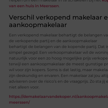
helpen om een makelaar in te schakelen bij het
ko
van een huis in Meerssen
.
Verschil verkopend makelaar 
aankoopmakelaar
Een verkopend makelaar behartigt de belangen v
de verkopende partij en de aankoopmakelaar
behartigt de belangen van de kopende partij. Dat i
simpel gezegd. Een verkoopmakelaar wil de wonin
natuurlijk voor een zo hoog mogelijke prijs verkope
terwijl een aankoopmakelaar de meest gunstige pri
wil voor zijn kopers. Soms is dat lastig, maar makela
zijn deskundig en ervaren. Een makelaar zal jou alti
adviseren over de risico’s en de vraagprijs. Zo sta jij 
niet alleen voor.
https://demakelaarvandekoper.nl/aankoopmakel
meerssen/