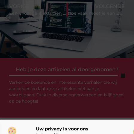
VORIGE
VOLGENDE
Een erkende elektricien met veel ervaring in de provincie Utrecht
Hoe vaak moet je een BHV herhalingscursus volgen?
Heb je deze artikelen al doorgenomen?
Verken de boeiende en interessante verhalen die wij
aanbieden en laat onze artikelen niet aan je
voorbijgaan. Duik in diverse onderwerpen en blijf goed
op de hoogte!
Uw privacy is voor ons