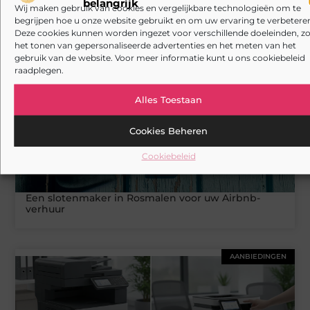
belangrijk
Wij maken gebruik van cookies en vergelijkbare technologieën om te
Gerelateerde artikelen
die u mogelijk
begrijpen hoe u onze website gebruikt en om uw ervaring te verbeteren
interesseren
Deze cookies kunnen worden ingezet voor verschillende doeleinden, zo
het tonen van gepersonaliseerde advertenties en het meten van het
DIENSTVERLENING
gebruik van de website. Voor meer informatie kunt u ons cookiebeleid
raadplegen.
Alles Toestaan
Cookies Beheren
Cookiebeleid
Een slotenmaker in Rosmalen voor uw Airbnb-
verhuur
AANBIEDINGEN