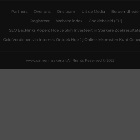
Partners
Over ons
Ons team
Uit de Media
Beroemdhede
Registreer
Website index
Cookiebeleid (EU)
SEO Backlinks Kopen: Hoe Je Slim Investeert in Sterkere Zoekresultat
Geld Verdienen via Internet: Ontdek Hoe Jij Online Inkomsten Kunt Gene
www.sameninzaken.nl.
All Rights Reserved © 2025