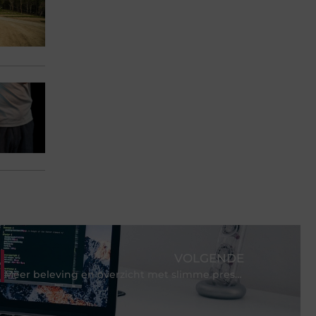
VOLGENDE
Meer beleving en overzicht met slimme presentatieoplossingen