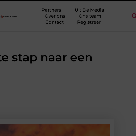
idderkerk als decor voor zakelijke ontmoetingen
Overwaarde be
Partners
Uit De Media
Over ons
Ons team
Contact
Registreer
te stap naar een