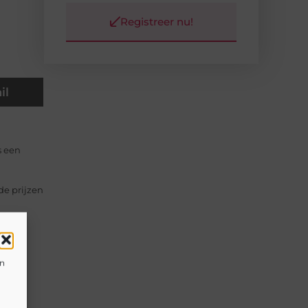
Registreer nu!
il
s een
de prijzen
en
it en