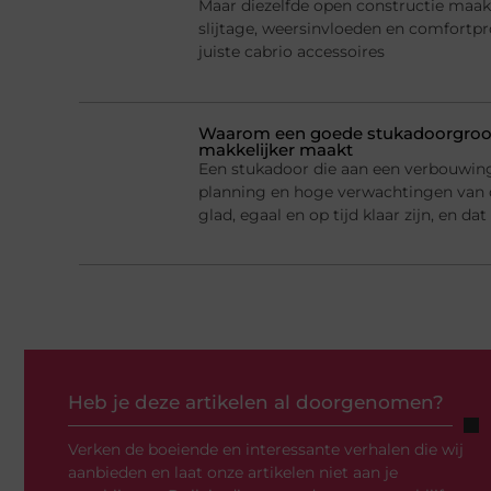
Maar diezelfde open constructie maak
slijtage, weersinvloeden en comfortp
juiste cabrio accessoires
Waarom een goede stukadoorgroot
makkelijker maakt
Een stukadoor die aan een verbouwing 
planning en hoge verwachtingen van
glad, egaal en op tijd klaar zijn, en d
Heb je deze artikelen al doorgenomen?
Verken de boeiende en interessante verhalen die wij
aanbieden en laat onze artikelen niet aan je