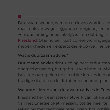
Duurzaam wonen, werken en leven wordt steeds
maar ook vanwege stijgende energieprijzen en 
verduurzaming noodzakelijk is – en dat begi
Friesland
. Of je nu een particuliere woningeig
mogelijkheden én experts die je op weg helpe
Wat is duurzaam advies?
Duurzaam advies
richt zich op het verduurz
energiebesparing, het gebruik van hernieuw
isolatiemaatregelen en circulaire keuzes in m
huidige situatie en leidt tot een concreet pla
Waarom kiezen voor duurzaam advies in Frie
Friesland kent een sterk netwerk van lokale adv
Van het Energieloket Friesland tot gemeenteli
rekening met regionale regelingen, bouwstijle