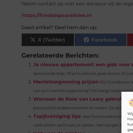
Neem contact op met een adviseur uit de regi
https://friesbespaaradvies.nl
Goed artikel? Deel hem dan op:
X (Twitter)
Facebook
Gerelateerde Berichten:
Je nieuwe appartement: een gids voor 
spannende stap. Of je nu kleiner gaat wonen of juist
Mantelzorgwoning prijzen
Bij Chaletbouw 
van zo’n mantelzorgwoning? Dit hangt helemaal af 
Wanneer de Roos van Leary gebruiken
persoonlijkheidskenmerken te meten. De test is geb
Wij
Tapijtreiniging tips
Veel huishoudens en bedri
hoe
kun
voelt lekker zacht aan je voeten. Wel vangen tapijten
gep