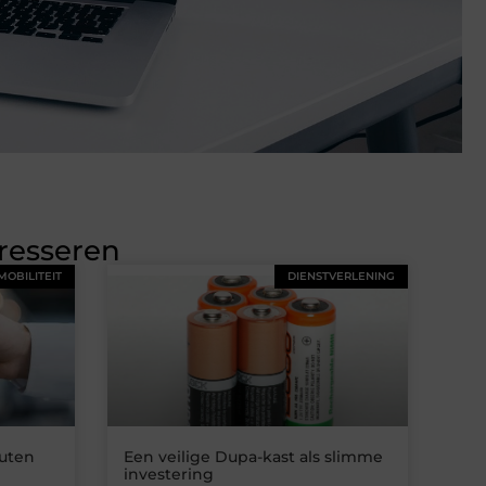
eresseren
MOBILITEIT
DIENSTVERLENING
uten
Een veilige Dupa-kast als slimme
investering