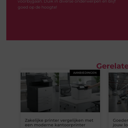
voorbijgaan. Duik in diverse onderwerpen en blijf
goed op de hoogte!
Gerelate
AANBIEDINGEN
Zakelijke printer vergelijken met
Goedere
een moderne kantoorprinter
jouw lo