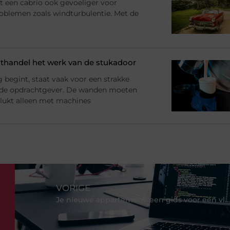
t een cabrio ook gevoeliger voor
roblemen zoals windturbulentie. Met de
handel het werk van de stukadoor
begint, staat vaak voor een strakke
 de opdrachtgever. De wanden moeten
at lukt alleen met machines
VORIGE
Je nieuwe appartement: een gids voor een vlekkeloze verhuizing