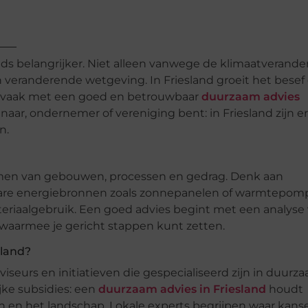
 belangrijker. Niet alleen vanwege de klimaatverander
veranderende wetgeving. In Friesland groeit het besef
nt vaak met een goed en betrouwbaar
duurzaam advies
enaar, ondernemer of vereniging bent: in Friesland zijn e
n.
amen van gebouwen, processen en gedrag. Denk aan
bare energiebronnen zoals zonnepanelen of warmtepom
ateriaalgebruik. Een goed advies begint met een analyse
n waarmee je gericht stappen kunt zetten.
sland?
iseurs en initiatieven die gespecialiseerd zijn in duurz
jke subsidies: een
duurzaam advies in Friesland
houdt
n en het landschap. Lokale experts begrijpen waar kans