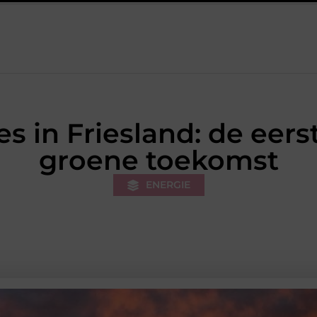
rk van de stukadoor makkelijker maakt
Tuinontwerp in regio R
 in Friesland: de eers
groene toekomst
ENERGIE