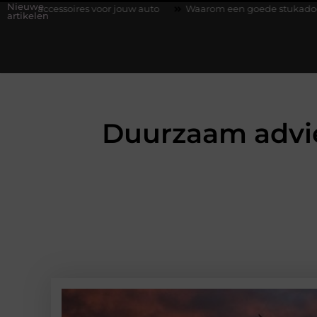
Nieuwe
voor jouw auto
Waarom een goede stukadoorgroothandel het we
artikelen
Duurzaam advies