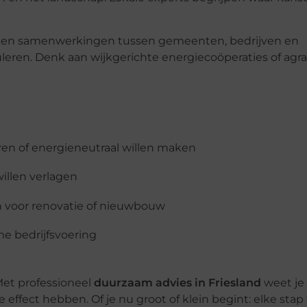
cten en samenwerkingen tussen gemeenten, bedrijven en
eren. Denk aan wijkgerichte energiecoöperaties of agra
ren of energieneutraal willen maken
illen verlagen
 voor renovatie of nieuwbouw
me bedrijfsvoering
Met professioneel
duurzaam advies in Friesland
weet je 
ffect hebben. Of je nu groot of klein begint: elke stap t