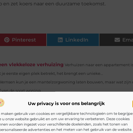
o en zet koers naar een duurzame toekomst.
Pinterest
LinkedIn
Ema
een vlekkeloze verhuizing
Verhuizen naar een appartement i
 je eerste eigen plek betrekt, het brengt een unieke...
Wernsen kun je een mantelzorgwoning laten bouwen, maar wat zijn 
van de soort woning...
De Roos van Leary is een psychometrische test die gebruikt wordt om
Uw privacy is voor ons belangrijk
aseerd op een vragenlijst met 75 vragen,...
 maken gebruik van cookies en vergelijkbare technologieën om te begrijp
jfspanden hebben tegenwoordig een tapijt. Een tapijt ziet er mooi u
 u onze website gebruikt en om uw ervaring te verbeteren. Deze cookies
nen worden ingezet voor verschillende doeleinden, zoals het tonen van
 snel...
ersonaliseerde advertenties en het meten van het gebruik van de website.