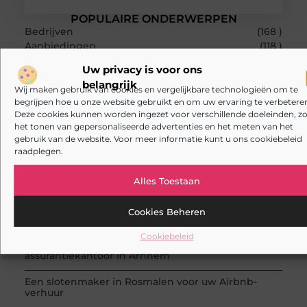
POPULAIRE ONDERWERPEN
Bedrijven
(168 )
Aanbiedingen
(118 )
Zakelijk
(85 )
Uw privacy is voor ons
Dienstverlening
(67 )
belangrijk
Zakelijke dienstverlening
(59 )
Wij maken gebruik van cookies en vergelijkbare technologieën om te
RECENTE BERICHTEN
begrijpen hoe u onze website gebruikt en om uw ervaring te verbeteren
Deze cookies kunnen worden ingezet voor verschillende doeleinden, zo
Slimmer kabels kiezen voor thuis en op het werk
het tonen van gepersonaliseerde advertenties en het meten van het
gebruik van de website. Voor meer informatie kunt u ons cookiebeleid
Kies de beste cabrio-accessoires voor jouw auto
raadplegen.
Waarom een goede stukadoorgroothandel het
werk van de stukadoor makkelijker maakt
Alles Toestaan
Tuinontwerp in regio Ridderkerk als decor voor
Cookies Beheren
zakelijke ontmoetingen
Cookiebeleid
Overwaarde benutten met hulp van een
assurantiekantoor in Arnhem
Een slotenmaker in Rosmalen voor uw Airbnb-
verhuur