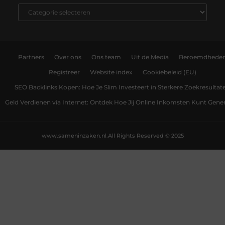
Partners
Over ons
Ons team
Uit de Media
Beroemdhede
Registreer
Website index
Cookiebeleid (EU)
SEO Backlinks Kopen: Hoe Je Slim Investeert in Sterkere Zoekresultat
Geld Verdienen via Internet: Ontdek Hoe Jij Online Inkomsten Kunt Gene
www.sameninzaken.nl.
All Rights Reserved © 2025