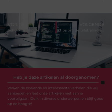
VORIGE
VOLGENDE
Schuifwand in de woonkamer: Een stalen pronkstuk
4 tips om de uitstraling van je huis te verbeteren
Heb je deze artikelen al doorgenomen?
Verken de boeiende en interessante verhalen die wij
aanbieden en laat onze artikelen niet aan je
voorbijgaan. Duik in diverse onderwerpen en blijf goed
op de hoogte!