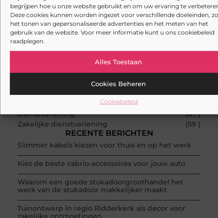
Registreer vandaag nog en begin met
begrijpen hoe u onze website gebruikt en om uw ervaring te verbeteren
bloggen.
Deze cookies kunnen worden ingezet voor verschillende doeleinden, zo
het tonen van gepersonaliseerde advertenties en het meten van het
gebruik van de website. Voor meer informatie kunt u ons cookiebeleid
Registreer nu!
raadplegen.
Alles Toestaan
POPULAIRE ONDERWERPEN
Bedrijven
(168 )
Cookies Beheren
Aanbiedingen
(118 )
Cookiebeleid
Zakelijk
(85 )
Dienstverlening
(67 )
Zakelijke dienstverlening
(59 )
RECENTE BERICHTEN
Slimmer kabels kiezen voor thuis en op het werk
Kies de beste cabrio-accessoires voor jouw auto
Waarom een goede stukadoorgroothandel het
werk van de stukadoor makkelijker maakt
Tuinontwerp in regio Ridderkerk als decor voor
zakelijke ontmoetingen