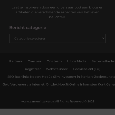
Laat je inspireren door een divers aanbod aan blogs en
artikelen die verschillende aspecten van het leven
belichten.
Bericht categorie
Partners
Over ons
Ons team
Uit de Media
Beroemdhede
Registreer
Website index
Cookiebeleid (EU)
SEO Backlinks Kopen: Hoe Je Slim Investeert in Sterkere Zoekresultat
Geld Verdienen via Internet: Ontdek Hoe Jij Online Inkomsten Kunt Gene
www.sameninzaken.nl.
All Rights Reserved © 2025