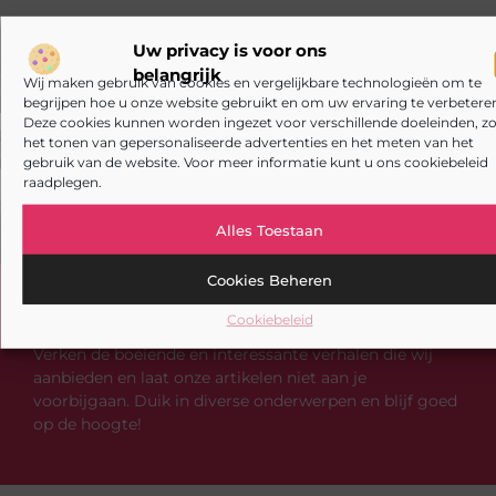
Uw privacy is voor ons
VORIGE
VOLGENDE
belangrijk
Wij maken gebruik van cookies en vergelijkbare technologieën om te
Stereo Versterkers vs. Bluetooth Versterkers: Het Melodieuze Duel
De beste espressomachine van 2021 en waarom het een goede investering is
begrijpen hoe u onze website gebruikt en om uw ervaring te verbeteren
Deze cookies kunnen worden ingezet voor verschillende doeleinden, zo
het tonen van gepersonaliseerde advertenties en het meten van het
gebruik van de website. Voor meer informatie kunt u ons cookiebeleid
raadplegen.
Alles Toestaan
Cookies Beheren
Heb je deze artikelen al doorgenomen?
Cookiebeleid
Verken de boeiende en interessante verhalen die wij
aanbieden en laat onze artikelen niet aan je
voorbijgaan. Duik in diverse onderwerpen en blijf goed
op de hoogte!