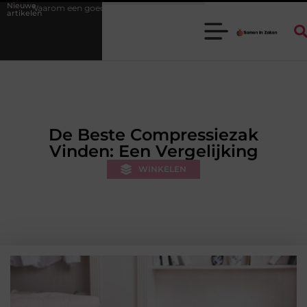
Nieuwe
ede stukadoorgroothandel het werk van de stukadoor makkelijker maakt
artikelen
De Beste Compressiezak
Vinden: Een Vergelijking
WINKELEN