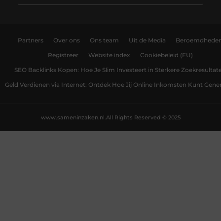
Partners
Over ons
Ons team
Uit de Media
Beroemdhede
Registreer
Website index
Cookiebeleid (EU)
SEO Backlinks Kopen: Hoe Je Slim Investeert in Sterkere Zoekresultat
Geld Verdienen via Internet: Ontdek Hoe Jij Online Inkomsten Kunt Gene
www.sameninzaken.nl.
All Rights Reserved © 2025