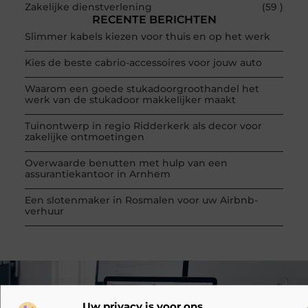
Zakelijke dienstverlening
(59 )
RECENTE BERICHTEN
Slimmer kabels kiezen voor thuis en op het werk
Kies de beste cabrio-accessoires voor jouw auto
Waarom een goede stukadoorgroothandel het
werk van de stukadoor makkelijker maakt
Tuinontwerp in regio Ridderkerk als decor voor
zakelijke ontmoetingen
Overwaarde benutten met hulp van een
assurantiekantoor in Arnhem
Een slotenmaker in Rosmalen voor uw Airbnb-
verhuur
VORIGE
VOLGENDE
Uw privacy is voor ons