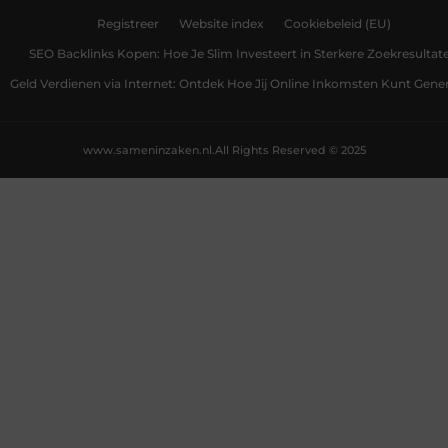
Registreer
Website index
Cookiebeleid (EU)
SEO Backlinks Kopen: Hoe Je Slim Investeert in Sterkere Zoekresultat
Geld Verdienen via Internet: Ontdek Hoe Jij Online Inkomsten Kunt Gene
www.sameninzaken.nl.
All Rights Reserved © 2025