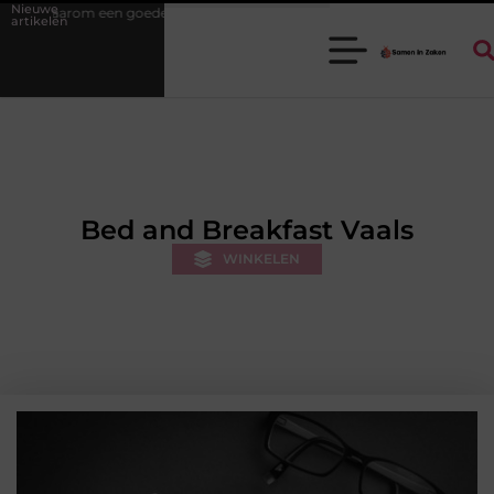
Nieuwe
e stukadoorgroothandel het werk van de stukadoor makkelijker maakt
artikelen
Bed and Breakfast Vaals
WINKELEN