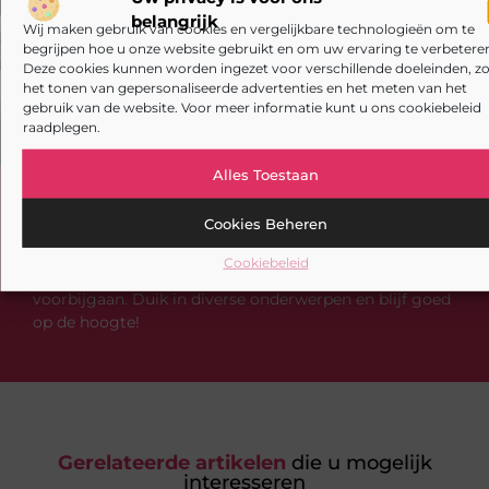
Labels nodig? Schaf een etikettenprinter aan!
De voordelen van efficiënte cleanroom inrichting
belangrijk
Wij maken gebruik van cookies en vergelijkbare technologieën om te
begrijpen hoe u onze website gebruikt en om uw ervaring te verbeteren
Deze cookies kunnen worden ingezet voor verschillende doeleinden, zo
het tonen van gepersonaliseerde advertenties en het meten van het
gebruik van de website. Voor meer informatie kunt u ons cookiebeleid
raadplegen.
Alles Toestaan
Heb je deze artikelen al doorgenomen?
Cookies Beheren
Verken de boeiende en interessante verhalen die wij
Cookiebeleid
aanbieden en laat onze artikelen niet aan je
voorbijgaan. Duik in diverse onderwerpen en blijf goed
op de hoogte!
Gerelateerde artikelen
die u mogelijk
interesseren