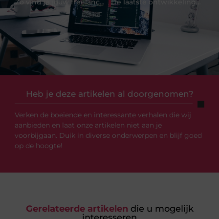
Zo vind je jouw freelance klussen makkelijk online
De laatste ontwikkelingen in de industriële sector
Heb je deze artikelen al doorgenomen?
Verken de boeiende en interessante verhalen die wij
aanbieden en laat onze artikelen niet aan je
voorbijgaan. Duik in diverse onderwerpen en blijf goed
op de hoogte!
Gerelateerde artikelen
die u mogelijk
interesseren