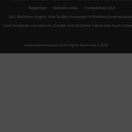
Registreer
Website index
Cookiebeleid (EU)
SEO Backlinks Kopen: Hoe Je Slim Investeert in Sterkere Zoekresultat
Geld Verdienen via Internet: Ontdek Hoe Jij Online Inkomsten Kunt Gene
www.sameninzaken.nl.
All Rights Reserved © 2025