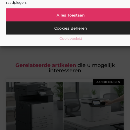
raadplegen.
Verken de boeiende en interessante verhalen die wij
Alles Toestaan
aanbieden en laat onze artikelen niet aan je
voorbijgaan. Duik in diverse onderwerpen en blijf goed
op de hoogte!
Cookies Beheren
Cookiebeleid
Gerelateerde artikelen
die u mogelijk
interesseren
AANBIEDINGEN