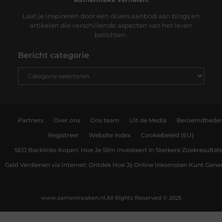
Laat je inspireren door een divers aanbod aan blogs en
artikelen die verschillende aspecten van het leven
belichten.
Bericht categorie
Partners
Over ons
Ons team
Uit de Media
Beroemdhede
Registreer
Website index
Cookiebeleid (EU)
SEO Backlinks Kopen: Hoe Je Slim Investeert in Sterkere Zoekresultat
Geld Verdienen via Internet: Ontdek Hoe Jij Online Inkomsten Kunt Gene
www.sameninzaken.nl.
All Rights Reserved © 2025