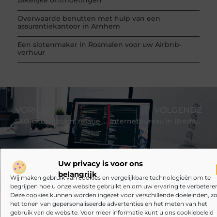
Overwaarde benutten met hulp van een
assurantiekantoor in Arnhem
Een slotenmaker in Rosmalen voor uw Airbnb-
verhuur
VORIGE
VOLGENDE
SEO uitbesteden: relatie tussen communicatie, content en SEO
Internetbureau in Breda nodig?
Uw privacy is voor ons
belangrijk
Wij maken gebruik van cookies en vergelijkbare technologieën om te
begrijpen hoe u onze website gebruikt en om uw ervaring te verbeteren
Deze cookies kunnen worden ingezet voor verschillende doeleinden, zo
het tonen van gepersonaliseerde advertenties en het meten van het
Heb je deze artikelen al doorgenomen?
gebruik van de website. Voor meer informatie kunt u ons cookiebeleid