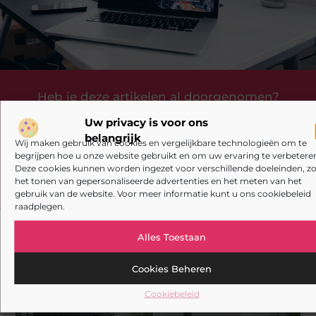
Heb je deze artikelen al doorgenomen?
Uw privacy is voor ons
Verken de boeiende en interessante verhalen die wij
belangrijk
aanbieden en laat onze artikelen niet aan je
Wij maken gebruik van cookies en vergelijkbare technologieën om te
voorbijgaan. Duik in diverse onderwerpen en blijf goed
begrijpen hoe u onze website gebruikt en om uw ervaring te verbeteren
Deze cookies kunnen worden ingezet voor verschillende doeleinden, zo
op de hoogte!
het tonen van gepersonaliseerde advertenties en het meten van het
gebruik van de website. Voor meer informatie kunt u ons cookiebeleid
raadplegen.
Alles Toestaan
Gerelateerde artikelen
die u mogelijk
Cookies Beheren
interesseren
Cookiebeleid
AANBIEDINGEN