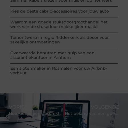
Slimmer kabels kiezen voor thuis en op het werk
Kies de beste cabrio-accessoires voor jouw auto
Waarom een goede stukadoorgroothandel het
werk van de stukadoor makkelijker maakt
Tuinontwerp in regio Ridderkerk als decor voor
zakelijke ontmoetingen
Overwaarde benutten met hulp van een
assurantiekantoor in Arnhem
Een slotenmaker in Rosmalen voor uw Airbnb-
verhuur
VORIGE
VOLGENDE
Hoe kies je een geschikte radiografische ontvanger en Atex?
Het belang van een goede website voor je onderneming