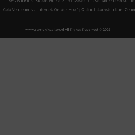
SEO Backlinks Kopen: Hoe Je Slim Investeert in Sterkere Zoekresultat
Geld Verdienen via Internet: Ontdek Hoe Jij Online Inkomsten Kunt Gene
www.sameninzaken.nl.
All Rights Reserved © 2025