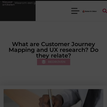
Nieuwe
oede stukadoorgroothandel het werk van de stukadoor makkelijker maa
artikelen
What are Customer Journey
Mapping and UX research? Do
they relate?
BEDRIJVEN