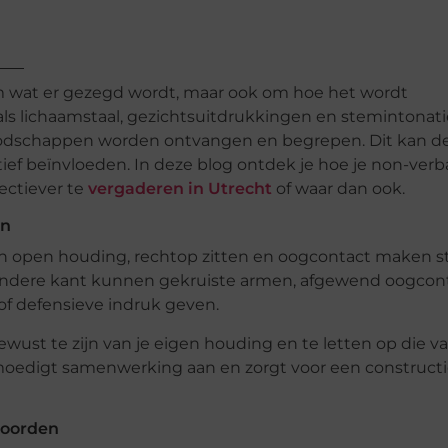
om wat er gezegd wordt, maar ook om hoe het wordt
ls lichaamstaal, gezichtsuitdrukkingen en stemintonati
 boodschappen worden ontvangen en begrepen. Dit kan d
ief beïnvloeden. In deze blog ontdek je hoe je non-verb
ectiever te
vergaderen in Utrecht
of waar dan ook.
en
n open houding, rechtop zitten en oogcontact maken st
 andere kant kunnen gekruiste armen, afgewend oogcont
of defensieve indruk geven.
ewust te zijn van je eigen houding en te letten op die v
moedigt samenwerking aan en zorgt voor een construct
woorden