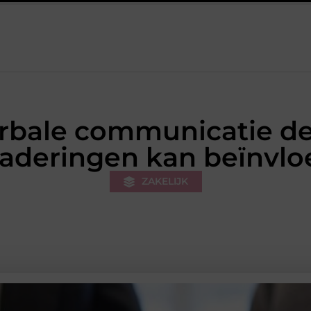
 werk van de stukadoor makkelijker maakt
Tuinontwerp in reg
rbale communicatie d
aderingen kan beïnvl
ZAKELIJK