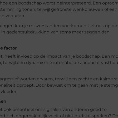
n hoe een boodschap wordt geïnterpreteerd. Een oprech
stemming tonen, terwijl gefronste wenkbrauwen of een
n verraden.
kingen kun je misverstanden voorkomen. Let ook op de
ing in gezichtsuitdrukking kan soms meer zeggen dan
e factor
zegt, heeft invloed op de impact van je boodschap. Een 
 terwijl een dynamische intonatie de aandacht vastho
 agressief worden ervaren, terwijl een zachte en kalme 
onaliteit oproept. Door bewust om te gaan met je stem
nvloeden.
nen
et ook essentieel om signalen van anderen goed te
nd zich ongemakkelijk voelt of niet durft te spreken? D