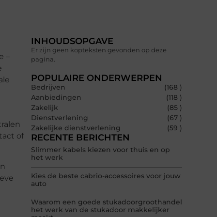
INHOUDSOPGAVE
Er zijn geen kopteksten gevonden op deze
e –
pagina.
e
POPULAIRE ONDERWERPEN
ale
Bedrijven
(168 )
Aanbiedingen
(118 )
Zakelijk
(85 )
Dienstverlening
(67 )
ralen
Zakelijke dienstverlening
(59 )
act of
RECENTE BERICHTEN
Slimmer kabels kiezen voor thuis en op
het werk
an
Kies de beste cabrio-accessoires voor jouw
ieve
auto
Waarom een goede stukadoorgroothandel
het werk van de stukadoor makkelijker