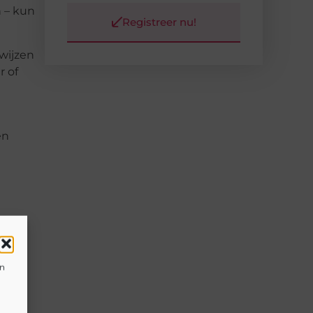
n – kun
Registreer nu!
 wijzen
r of
en
en
ten