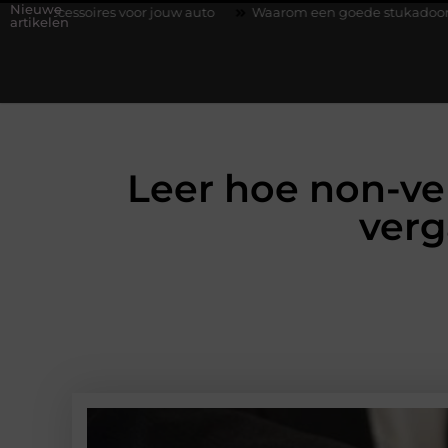
Nieuwe
res voor jouw auto
Waarom een goede stukadoorgroothandel het
artikelen
Leer hoe non-ve
verg