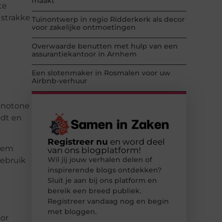
maakt
te
 strakke
Tuinontwerp in regio Ridderkerk als decor
voor zakelijke ontmoetingen
Overwaarde benutten met hulp van een
assurantiekantoor in Arnhem
Een slotenmaker in Rosmalen voor uw
Airbnb-verhuur
monotone
udt en
Registreer nu
en word deel
stem
van ons blogplatform!
Wil jij jouw verhalen delen of
gebruik
inspirerende blogs ontdekken?
Sluit je aan bij ons platform en
bereik een breed publiek.
Registreer vandaag nog en begin
met bloggen.
oor