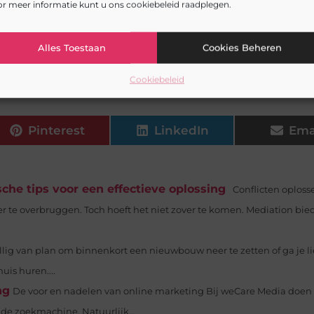
r meer informatie kunt u ons cookiebeleid raadplegen.
e nu intern overleg hebt of een belangrijke meeting mo
n met lichaamstaal, stemgebruik en gezichtsuitdrukki
zienlijk vergroten. Wil je een sterkere indruk maken in
Alles Toestaan
Cookies Beheren
imaliseren van je non-verbale signalen en ervaar het v
Cookiebeleid
Pinterest
LinkedIn
Ema
che tips voor een effectieve oplossing
Conflicten oploss
er te overbruggen. Toch hoeft het niet zover te komen. Mediation bie
llig van plan om binnenkort een nieuwbouw neer te zetten of ga je li
is huren....
ng
De voor en nadelen van online marketing Bij weCare Media doen
 de zoekmachine. Natuurlijk...