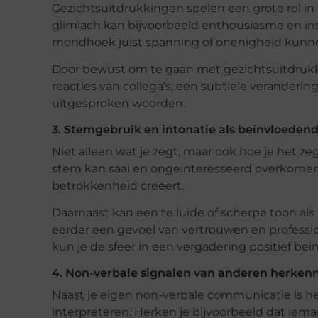
Gezichtsuitdrukkingen spelen een grote rol i
glimlach kan bijvoorbeeld enthousiasme en in
mondhoek juist spanning of onenigheid kunne
Door bewust om te gaan met gezichtsuitdruk
reacties van collega’s; een subtiele verander
uitgesproken woorden.
3. Stemgebruik en intonatie als beïnvloedend
Niet alleen wat je zegt, maar ook hoe je het 
stem kan saai en ongeïnteresseerd overkomen,
betrokkenheid creëert.
Daarnaast kan een te luide of scherpe toon als
eerder een gevoel van vertrouwen en professi
kun je de sfeer in een vergadering positief beï
4. Non-verbale signalen van anderen herken
Naast je eigen non-verbale communicatie is h
interpreteren. Herken je bijvoorbeeld dat iema