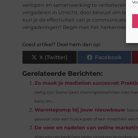
Voo
verlopen en samenwerking te verbeteren. Of j
vergaderen in Utrecht, door bewust om te gaa
kun je de effectiviteit van je communicatie aan
vergaderingen? Begin met het herkennen en opt
Goed artikel? Deel hem dan op:
X (Twitter)
Facebook
Gerelateerde Berichten:
Zo maak je mediation succesvol: Praktis
lastig zijn. Soms lijken meningsverschillen niet me
kans om...
Warmtepomp bij jouw nieuwbouw
Toeva
gewoon voor een huis kopen of een misschien een hu
De voor en nadelen van online marketi
alles aan om bedrijven beter zichtbaar te maken in