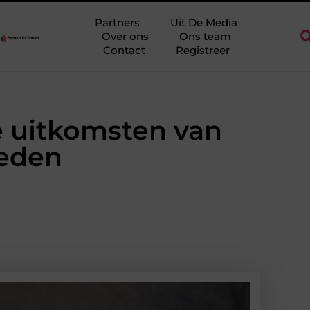
io Ridderkerk als decor voor zakelijke ontmoetingen
Overwaard
Partners
Uit De Media
Over ons
Ons team
Contact
Registreer
e uitkomsten van
oeden