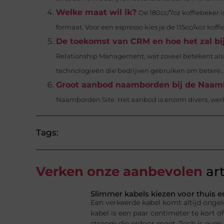
Welke maat wil ik?
De 180cc/7oz koffiebeker 
formaat. Voor een espresso kies je de 115cc/4oz koffi
De toekomst van CRM en hoe het zal bi
Relationship Management, wat zoveel betekent als ‘
technologieën die bedrijven gebruiken om betere..
Groot aanbod naamborden bij de Naam
Naamborden Site. Het aanbod is enorm divers, werkeli
Tags:
Verken onze aanbevolen
art
Slimmer kabels kiezen voor thuis e
Een verkeerde kabel komt altijd ongel
kabel is een paar centimeter te kort of
stroom die erdoor moet. Toch is even