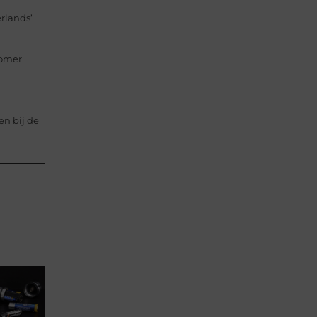
rlands’
tomer
en bij de