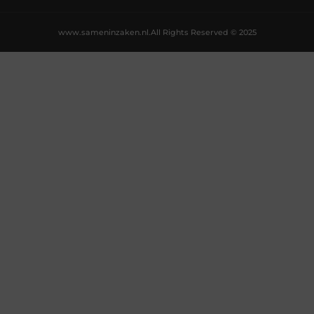
www.sameninzaken.nl.
All Rights Reserved © 2025