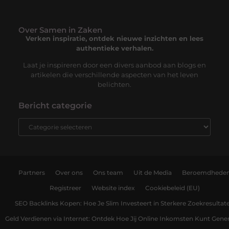
Over Samen in Zaken
Verken inspiratie, ontdek nieuwe inzichten en lees
authentieke verhalen.
Laat je inspireren door een divers aanbod aan blogs en
artikelen die verschillende aspecten van het leven
belichten.
Bericht categorie
Partners
Over ons
Ons team
Uit de Media
Beroemdhede
Registreer
Website index
Cookiebeleid (EU)
SEO Backlinks Kopen: Hoe Je Slim Investeert in Sterkere Zoekresultat
Geld Verdienen via Internet: Ontdek Hoe Jij Online Inkomsten Kunt Gene