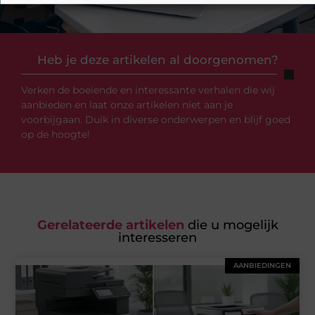
Heb je deze artikelen al doorgenomen?
Verken de boeiende en interessante verhalen die wij
aanbieden en laat onze artikelen niet aan je
voorbijgaan. Duik in diverse onderwerpen en blijf goed
op de hoogte!
Gerelateerde artikelen
die u mogelijk
interesseren
AANBIEDINGEN