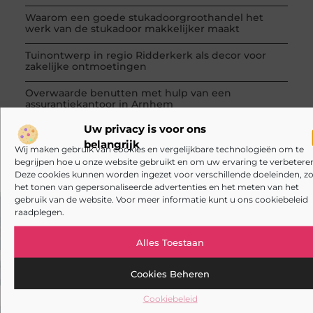
Waarom een goede stukadoorgroothandel het
werk van de stukadoor makkelijker maakt
Tuinontwerp in regio Ridderkerk als decor voor
zakelijke ontmoetingen
Overwaarde benutten met hulp van een
assurantiekantoor in Arnhem
Uw privacy is voor ons
Een slotenmaker in Rosmalen voor uw Airbnb-
verhuur
belangrijk
Wij maken gebruik van cookies en vergelijkbare technologieën om te
begrijpen hoe u onze website gebruikt en om uw ervaring te verbeteren
Deze cookies kunnen worden ingezet voor verschillende doeleinden, zo
het tonen van gepersonaliseerde advertenties en het meten van het
gebruik van de website. Voor meer informatie kunt u ons cookiebeleid
raadplegen.
VORIGE
VOLGENDE
Hoe maak je je kantoor helemaal compleet?
Kunnen natuurlijke oliën de genezing van je tattoo bevorderen?
Alles Toestaan
Cookies Beheren
Cookiebeleid